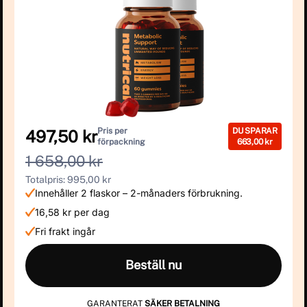
Pris per
DU SPARAR
497,50 kr
förpackning
663,00 kr
1 658,00 kr
Totalpris: 995,00 kr
Innehåller 2 flaskor – 2-månaders förbrukning.
16,58 kr per dag
Fri frakt ingår
Beställ nu
GARANTERAT
SÄKER BETALNING