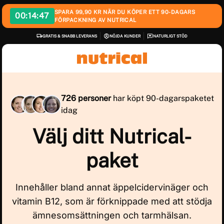
SPARA 99,90 KR NÄR DU KÖPER ETT 90-DAGARS
00:
14:47
FÖRPACKNING AV NUTRICAL
GRATIS & SNABB LEVERANS
NÖJDA KUNDER
NATURLIGT STÖD
726 personer
har köpt 90-dagarspaketet
idag
Välj ditt Nutrical-
paket
Innehåller bland annat äppelcidervinäger och
vitamin B12, som är förknippade med att stödja
ämnesomsättningen och tarmhälsan.