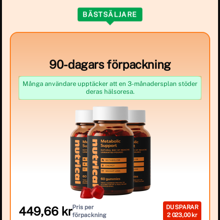
BÄSTSÄLJARE
90-dagars förpackning
Många användare upptäcker att en 3-månadersplan stöder
deras hälsoresa.
Pris per
DU SPARAR
449,66 kr
förpackning
2 023,00 kr