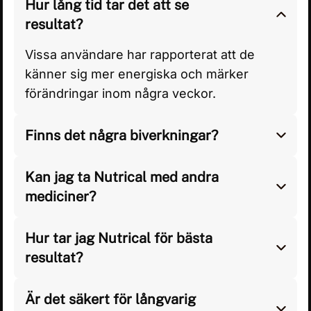
Hur lång tid tar det att se
resultat?
Vissa användare har rapporterat att de
känner sig mer energiska och märker
förändringar inom några veckor.
Finns det några biverkningar?
Formulerad med ingredienser som allmänt
erkänns som säkra. Individuella reaktioner
Kan jag ta Nutrical med andra
kan dock variera.
mediciner?
Det är alltid bäst att rådfråga din läkare
innan du börjar ta några kosttillskott,
Hur tar jag Nutrical för bästa
särskilt om du tar mediciner eller har en
resultat?
underliggande sjukdom.
För optimala resultat, ta den
rekommenderade dosen dagligen
Är det säkert för långvarig