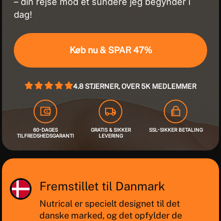
– din rejse mod et sundere jeg begynder i
dag!
Køb nu & SPAR 47%
4.8 STJERNER, OVER 5K MEDLEMMER
60-DAGES
GRATIS & SIKKER
SSL-SIKKER BETALING
TILFREDSHEDSGARANTI
LEVERING
Fremstillet til Danmark
Nutrical er specielt designet til det
danske marked, og det opfylder de