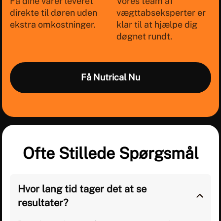
Få dine varer leveret
Vores team af
direkte til døren uden
vægttabseksperter er
ekstra omkostninger.
klar til at hjælpe dig
døgnet rundt.
Få Nutrical Nu
Ofte Stillede Spørgsmål
Hvor lang tid tager det at se
resultater?