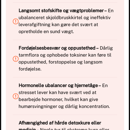
Langsomt stofskifte og vægtproblemer –
En
ubalanceret skjoldbruskkirtel og ineffektiv
leverafgiftning kan gøre det svært at
opretholde en sund vægt.
Fordøjelsesbesvær og oppustethed –
Dårlig
tarmflora og ophobede toksiner kan føre til
oppustethed, forstoppelse og langsom
fordøjelse.
Hormonelle ubalancer og hjernetåge –
En
stresset lever kan have svært ved at
bearbejde hormoner, hvilket kan give
humørsvingninger og dårlig koncentration.
Afhængighed af hårde detoxkure eller
medicin –
Nogle tyr til ekstreme kure eller