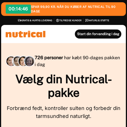
SPAR 99,90 KR. NÅR DU KØBER AF NUTRICAL TIL 90
00:
14:45
DAGE
GRATIS & HURTIG LEVERING
TILFREDSE KUNDER
NATURLIG STØTTE
Start din forvandling i dag
726 personer
har købt 90-dages pakken
i dag
Vælg din Nutrical-
pakke
Forbrænd fedt, kontroller sulten og forbedr din
tarmsundhed naturligt.