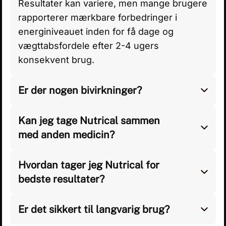
Resultater kan variere, men mange brugere
rapporterer mærkbare forbedringer i
energiniveauet inden for få dage og
vægttabsfordele efter 2-4 ugers
konsekvent brug.
Er der nogen bivirkninger?
Nutrical er lavet med naturlige ingredienser,
og de fleste brugere oplever ingen
Kan jeg tage Nutrical sammen
bivirkninger. Dog kan nogle personer
med anden medicin?
opleve mildt ubehag i fordøjelsen eller
Det er altid bedst at konsultere din læge,
følsomhed over for visse ingredienser.
før du starter på kosttilskud, især hvis du
Hvordan tager jeg Nutrical for
tager medicin eller har en eksisterende
bedste resultater?
medicinsk tilstand.
Tag den anbefalede dosis dagligt sammen
med et måltid for at opnå optimale fordele,
Er det sikkert til langvarig brug?
og kombiner det med en sund kost og
Ja, Nutrical er formuleret med naturlige