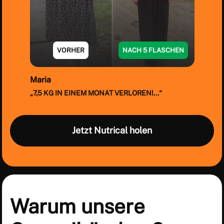
VORHER
NACH 5 FLASCHEN
Maria
„7,5 KG IN EINEM MONAT VERLOREN!...“
Item
1
Jetzt Nutrical holen
of
7
Warum unsere