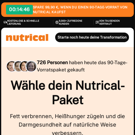
SPARE 99,90 €, WENN DU EINEN 90-TAGE-VORRAT VON
00:
14:45
NUTRICAL KAUFST
KOSTENLOSE & SCHNELLE
5.000+ ZUFRIEDENE
VON TAUSENDEN
LIEFERUNG
KUNDEN
VERTRAUT
Starte noch heute deine Transformation
726 Personen
haben heute das 90-Tage-
Vorratspaket gekauft
Wähle dein Nutrical-
Paket
Fett verbrennen, Heißhunger zügeln und die
Darmgesundheit auf natürliche Weise
verbessern.