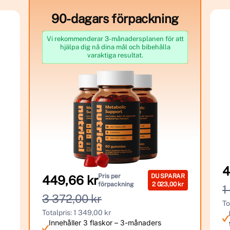
90-dagars förpackning
Vi rekommenderar 3-månadersplanen för att
hjälpa dig nå dina mål och bibehålla
varaktiga resultat.
4
Pris per
DU SPARAR
449,66 kr
förpackning
2 023,00 kr
1
3 372,00 kr
To
Totalpris: 1 349,00 kr
Innehåller 3 flaskor – 3-månaders