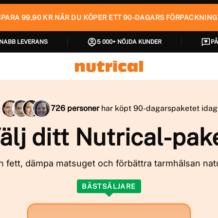
SPARA 99,90 KR NÄR DU KÖPER ETT 90-DAGARS FÖRPACKNING
SNABB LEVERANS
5 000+ NÖJDA KUNDER
PÅ
726 personer
har köpt 90-dagarspaketet idag
älj ditt Nutrical-pak
 fett, dämpa matsuget och förbättra tarmhälsan natu
BÄSTSÄLJARE