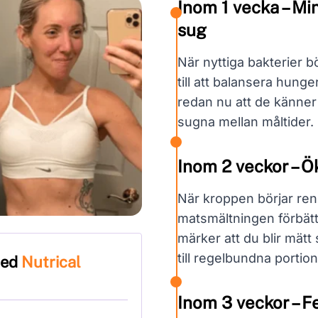
Inom 1 vecka – Mi
sug
När nyttiga bakterier b
till att balansera hun
redan nu att de känner
sugna mellan måltider.
Inom 2 veckor – 
När kroppen börjar ren
matsmältningen förbät
märker att du blir mätt
till regelbundna portion
med
Nutrical
Inom 3 veckor – Fe