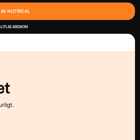
 AV NUTRICAL
LITLIG MEDICIN
et
rligt.