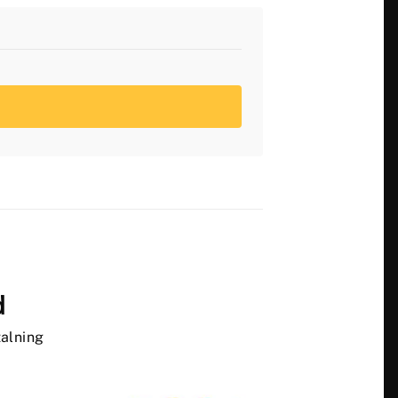
d
alning