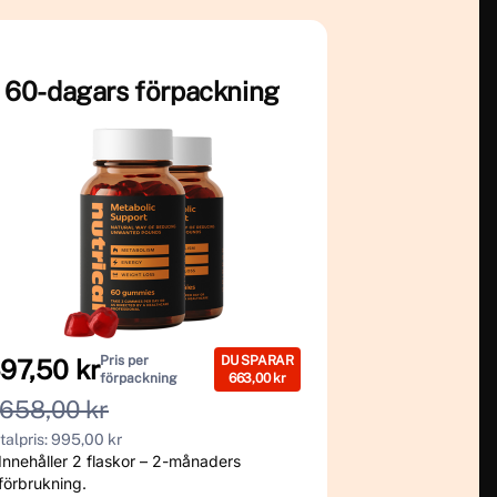
60-dagars förpackning
Pris per
DU SPARAR
97,50 kr
förpackning
663,00 kr
 658,00 kr
talpris: 995,00 kr
Innehåller 2 flaskor – 2-månaders
förbrukning.