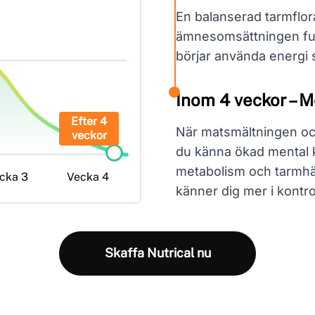
En balanserad tarmflora 
ämnesomsättningen fun
börjar använda energi 
Inom 4 veckor – M
Efter 4
När matsmältningen och
veckor
du känna ökad mental kl
metabolism och tarmhäl
cka 3
Vecka 4
känner dig mer i kontrol
Skaffa Nutrical nu