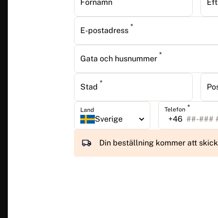
Förnamn
Ef
*
E-postadress
*
Gata och husnummer
*
Stad
Po
*
Telefon
Land
Sverige
+46
Din beställning kommer att skic