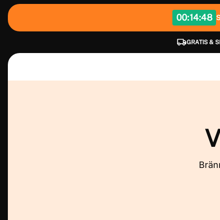
00:
14:47
GRATIS & 
V
Bränn