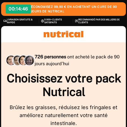
ÉCONOMISEZ 99,90 € EN ACHETANT UN CURE DE 90
00:
14:45
JOURS DE NUTRICAL
LIVRAISON GRATUITE &
5 000+ CLIENTS
RECOMMANDÉ PAR DES MILLIERS DE
RAPIDE
SATISFAITS
CLIENTS
726 personnes
ont acheté le pack de 90
jours aujourd’hui
Choisissez votre pack
Nutrical
Brûlez les graisses, réduisez les fringales et
améliorez naturellement votre santé
intestinale.