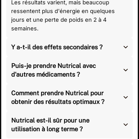
Les résultats varient, mais beaucoup
ressentent plus d'énergie en quelques
jours et une perte de poids en 2 à 4
semaines.
Y a-t-il des effets secondaires ?
Nutrical est naturel et généralement bien
toléré, mais certaines personnes peuvent
Puis-je prendre Nutrical avec
ressentir un léger inconfort digestif ou être
d'autres médicaments ?
sensibles à certains ingrédients.
Consultez votre médecin avant de
commencer Nutrical, surtout si vous
Comment prendre Nutrical pour
prenez des médicaments ou si vous
obtenir des résultats optimaux ?
souffrez d’une pathologie existante.
Prenez la dose recommandée avec un
repas et combinez-la à une alimentation
Nutrical est-il sûr pour une
saine et de l'exercice pour maximiser les
utilisation à long terme ?
résultats.
Oui, Nutrical est sûr pour un usage à long